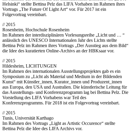
Helsinki“ stellte Bettina Pelz das LIFA Vorhaben im Rahmen ihres
Vortrags „The Future Of Light Art“ vor. Für 2017 ist ein
Folgevortrag vereinbart.
// 2015
Rosenheim, Hochschule Rosenheim
Im Rahmen der interdisziplinären Vorlesungsreihe „Licht und … “
anlässlich des UNESCO Internationalen Jahr des Lichts stellte
Bettina Pelz im Rahmen ihres Vortrags „Der Ausstieg aus dem Bild“
die Idee des kuratierten Online-Archivs an der HBKsaar vor.
// 2015
Hildesheim, LICHTUNGEN
Im Rahmen des internationalen Ausstellungsprojektes gab es ein
Symposium zu „Licht als Material und Medium in der Bildenden
Kunst“ mit Künstler_innen, Kurator_innen und Produzent_innen
aus Europa, den USA und Australien. Die künstlerische Leitung für
das Ausstellungs- und Konferenzprogramm lag bei Bettina Pelz. Die
Vorstellung des LIFA Vorhabens war Teil des
Konferenzprogramms. Für 2018 ist ein Folgevortrag vereinbart.
// 2015
Tunis, Universität Karthago
Im Rahmen des Vortrags „Light as Artistic Occurence“ stellte
Bettina Pelz die Idee des LIFA Archivs vor.